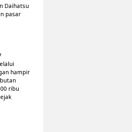
n Daihatsu
an pasar
7
lalui
ggan hampir
mbutan
300 ribu
ejak