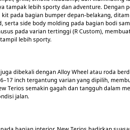
 tampak lebih sporty dan adventure. Dengan 
o kit pada bagian bumper depan-belakang, ditam
d, serta side body molding pada bagian bodi sa
husus pada varian tertinggi (R Custom), membua
tampil lebih sporty.
juga dibekali dengan Alloy Wheel atau roda ber
16–17 inch tergantung varian yang dipilih, memb
ew Terios semakin gagah dan tangguh dalam me
ndisi jalan.
ada bagian interior, New Terios hadirkan suasa