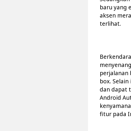
baru yang 
aksen mera
terlihat.
Berkendara
menyenangk
perjalanan 
box. Selain
dan dapat 
Android Au
kenyamanan
fitur pada I