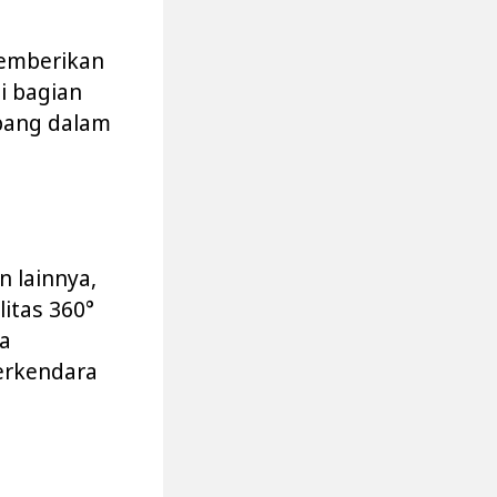
memberikan
i bagian
pang dalam
n lainnya,
itas 360°
a
berkendara