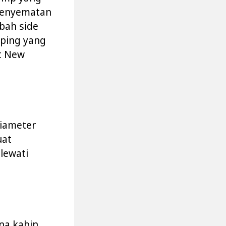
penyematan
bah side
mping yang
t New
diameter
uat
lewati
na kabin