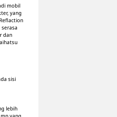
adi mobil
ter, yang
Reflaction
 serasa
r dan
aihatsu
da sisi
ng lebih
lamp yang