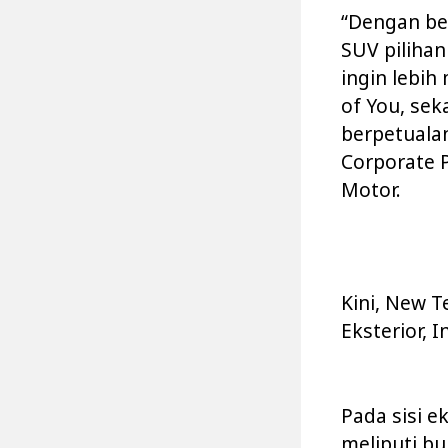
“Dengan ber
SUV pilihan
ingin lebih
of You, se
berpetualan
Corporate 
Motor.
Kini, New T
Eksterior, 
Pada sisi e
meliputi bu