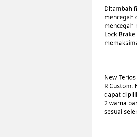
Ditambah fi
mencegah ov
mencegah m
Lock Brake 
memaksimal
New Terios 
R Custom. N
dapat dipil
2 warna bar
sesuai sele