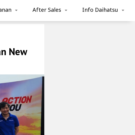
anan
After Sales
Info Daihatsu
an New