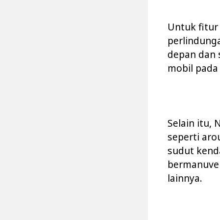
Untuk fitu
perlindunga
depan dan 
mobil pada 
Selain itu,
seperti aro
sudut kend
bermanuver
lainnya.