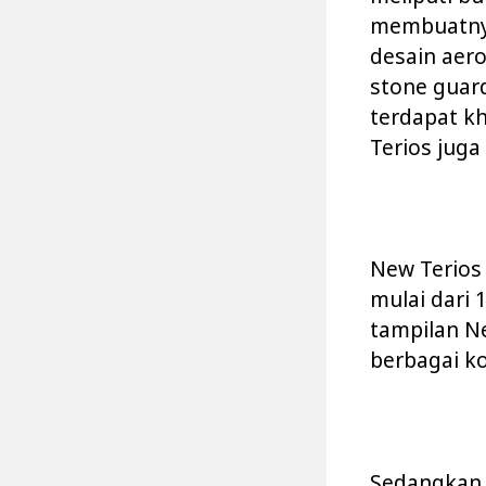
membuatnya
desain aer
stone guar
terdapat k
Terios juga 
New Terios 
mulai dari 
tampilan N
berbagai ko
Sedangkan p