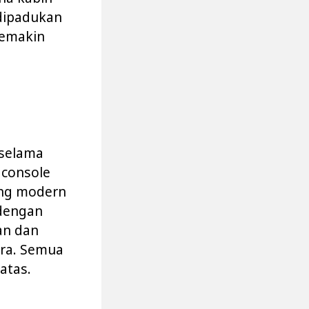
dipadukan
semakin
 selama
 console
yang modern
 dengan
an dan
ra. Semua
 atas.