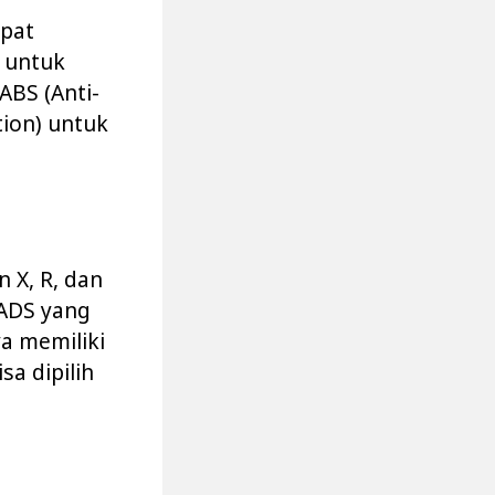
apat
) untuk
ABS (Anti-
tion) untuk
n X, R, dan
 ADS yang
ya memiliki
sa dipilih