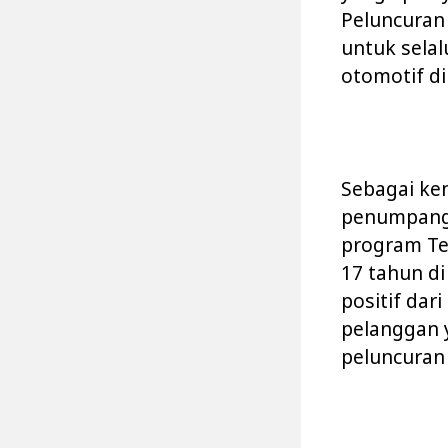
Peluncuran
untuk sela
otomotif di
Sebagai ken
penumpang 
program Te
17 tahun d
positif dar
pelanggan 
peluncuran 